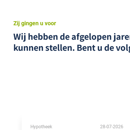
Zij gingen u voor
Wij hebben de afgelopen jar
kunnen stellen. Bent u de vo
26
Hypotheek
28-07-2026