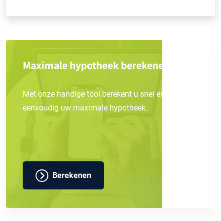
Maximale hypotheek berekenen?
Met onze handige tool berekent u snel en
eenvoudig uw maximale hypotheek.
Berekenen